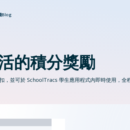
錢
Blog
更快撰寫課堂日誌，並整理數月學習進度
活的積分獎勵
並可於 SchoolTracs 學生應用程式內即時使用，