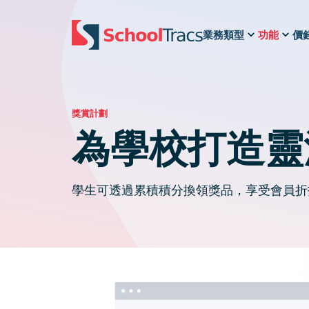
業務類型
功能
價
一個應用程式管理課表、改期、日誌與打卡
See fees recalculate as you arrange make-ups
Reschedules and make-ups keep fees accurate
獎賞計劃
為學校打造靈
學生可透過累積積分換領獎品，享受會員折扣，